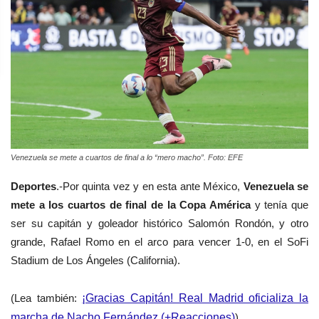
Venezuela se mete a cuartos de final a lo “mero macho”. Foto: EFE
Deportes
.-Por quinta vez y en esta
ante México,
Venezuela se
mete a los cuartos de final
de la Copa América
y tenía
que
ser su capitán y goleador
histórico Salomón Rondón, y
otro
grande, Rafael Romo en
el arco para vencer 1-0, en el
SoFi
Stadium de Los Ángeles (California).
(Lea también:
¡Gracias Capitán! Real Madrid oficializa la
marcha de Nacho Fernández (+Reacciones)
)