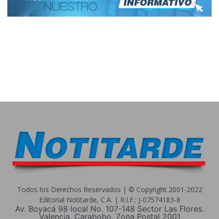
Todos los Derechos Reservados | © Copyright 2001-2022
Editorial Notitarde, C.A. | R.I.F.: J-07574183-8
Av. Boyacá 98 local No. 107-148 Sector Las Flores.
Valencia, Carabobo. Zona Postal 2001