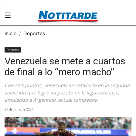
☰
Inicio
Deportes
Deportes
Venezuela se mete a cuartos
de final a lo “mero macho”
Con seis puntos, Venezuela se convierte en la segunda
selección que logró su puesto en la siguiente fase,
emulando a Argentina, actual campeona
27 de junio de 2024