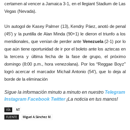
certamen al vencer a Jamaica 3-1, en el llegiant Stadium de Las
Vegas (Nevada).
Un autogol de Kasey Palmer (13), Kendry Páez, anotó de penal
(45’) y la puntilla
de Alan Minda (90+1) le dieron el triunfo a los
meridionales, que venían de perder
ante
Venezuela
(2-1) por lo
que aún tiene oportunidad de
ir por el boleto ante los aztecas en
la tercera y última
fecha de la fase de grupo,
el próximo
domingo (8:00
p.m., hora venezolana).
Por los “Reggae Boyz”
logró acercar el marcador
Michail Antonio (54’), que
lo deja al
borde de la eliminación
Sigue la información minuto a minuto en nuestro
Telegram
Instagram
Facebook
Twitter
¡La noticia en tus manos!
VÍA
NT
FUENTE
Miguel A.Sánchez M.