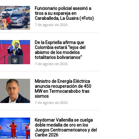
Funcionario policial asesinó a
tiros a su expareja en
Caraballeda, La Guaira (+Foto)
7 de agosto de 2026
De la Espriella afirma que
Colombia estará "lejos del
abismo de los modelos
totalitarios bolivarianos"
7 de agosto de 2026
Ministro de Energía Eléctrica
anuncia recuperación de 450
MW en Termocarabobo tras
sismos
7 de agosto de 2026
Keydomar Vallenilla se cuelga
doble medalla de oro en los
Juegos Centroamericanos y del
Caribe 2026