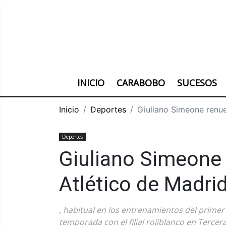
INICIO
CARABOBO
SUCESOS
Inicio
Deportes
Giuliano Simeone renue
Deportes
Giuliano Simeone 
Atlético de Madri
, habitual en los entrenamientos del prime
temporada con el filial rojiblanco en Tercer