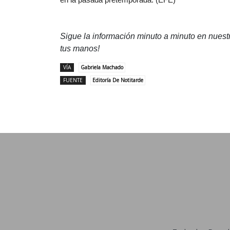
Sigue la información minuto a minuto en nues
tus manos!
VÍA
Gabriela Machado
FUENTE
Editoría De Notitarde