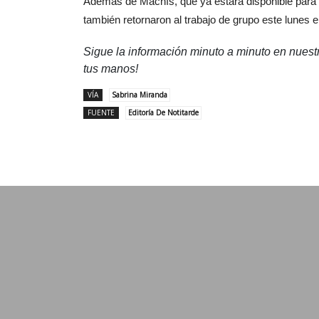
Además de Machís, que ya estará disponible para el
también retornaron al trabajo de grupo este lunes
Sigue la información minuto a minuto en nues
tus manos!
VÍA
Sabrina Miranda
FUENTE
Editoría De Notitarde