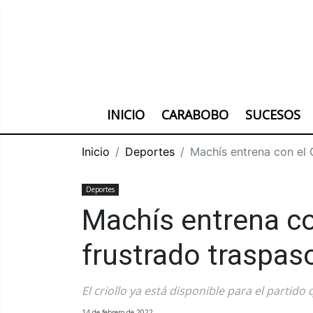
INICIO
CARABOBO
SUCESOS
Inicio
Deportes
Machís entrena con el 
Deportes
Machís entrena co
frustrado traspas
El criollo ya está disponible para el partido
14 de febrero de 2022