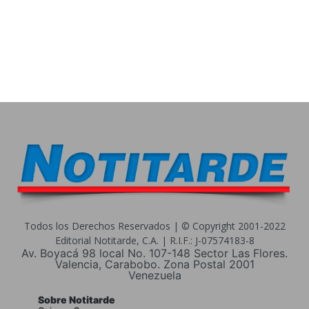
Todos los Derechos Reservados | © Copyright 2001-2022
Editorial Notitarde, C.A. | R.I.F.: J-07574183-8
Av. Boyacá 98 local No. 107-148 Sector Las Flores.
Valencia, Carabobo. Zona Postal 2001
Venezuela
Sobre Notitarde