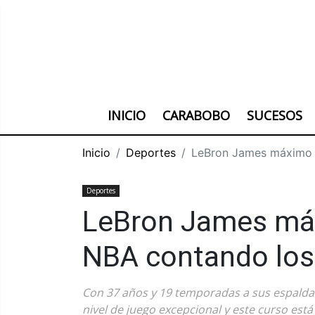
INICIO
CARABOBO
SUCESOS
Inicio
Deportes
LeBron James máximo a
Deportes
LeBron James má
NBA contando los 
Con 37 años y 19 temporadas a sus espalda
nivel de juego excepcional y este curso est