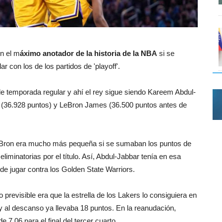
n el m
áximo anotador de la historia de la NBA
si se
con los de los partidos de 'playoff'.
os de temporada regular y ahí el rey sigue siendo Kareem Abdul-
e (36.928 puntos) y LeBron James (36.500 puntos antes de
LeBron era mucho más pequeña si se sumaban los puntos de
liminatorias por el título. Así, Abdul-Jabbar tenía en esa
de jugar contra los Golden State Warriors.
o previsible era que la estrella de los Lakers lo consiguiera en
 y al descanso ya llevaba 18 puntos. En la reanudación,
 7.06 para el final del tercer cuarto.