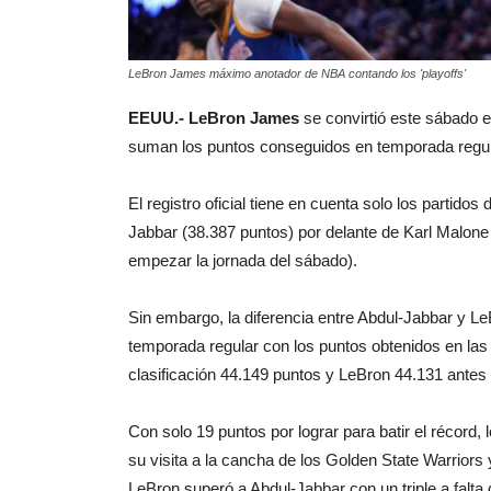
LeBron James máximo anotador de NBA contando los 'playoffs'
EEUU.- LeBron James
se convirtió este sábado e
suman los puntos conseguidos en temporada regular 
El registro oficial tiene en cuenta solo los partid
Jabbar (38.387 puntos) por delante de Karl Malon
empezar la jornada del sábado).
Sin embargo, la diferencia entre Abdul-Jabbar y 
temporada regular con los puntos obtenidos en las e
clasificación 44.149 puntos y LeBron 44.131 antes 
Con solo 19 puntos por lograr para batir el récord, l
su visita a la cancha de los Golden State Warriors
LeBron superó a Abdul-Jabbar con un triple a falta de