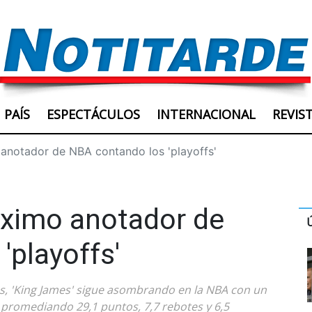
PAÍS
ESPECTÁCULOS
INTERNACIONAL
REVIS
notador de NBA contando los 'playoffs'
ximo anotador de
'playoffs'
s, 'King James' sigue asombrando en la NBA con un
á promediando 29,1 puntos, 7,7 rebotes y 6,5