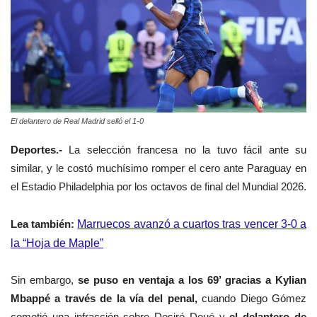
El delantero de Real Madrid selló el 1-0
Deportes.-
La selección francesa no la tuvo fácil ante su
similar, y le costó muchísimo romper el cero ante Paraguay en
el Estadio Philadelphia por los octavos de final del Mundial 2026.
Lea también:
Marruecos avanzó a cuartos tras vencer 3-0 a
la “Hoja de Maple”
Sin embargo,
se puso en ventaja a los 69’ gracias a Kylian
Mbappé a través de la vía del penal,
cuando Diego Gómez
cometió una infracción sobre Desiré Doué y
el delantero de