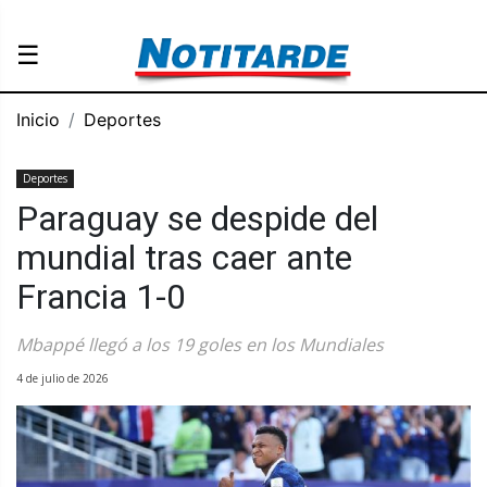
☰
Inicio
Deportes
Deportes
Paraguay se despide del
mundial tras caer ante
Francia 1-0
Mbappé llegó a los 19 goles en los Mundiales
4 de julio de 2026