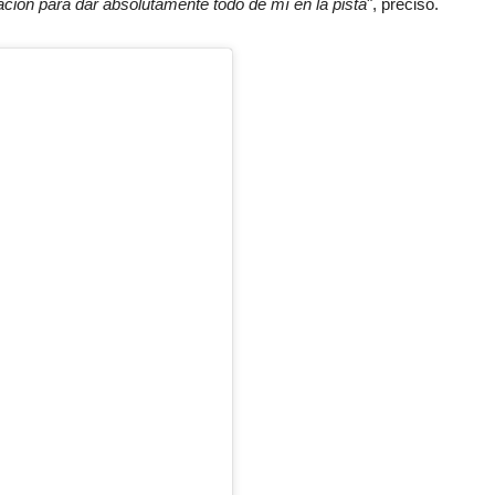
ción para dar absolutamente todo de mí en la pista
", precisó.