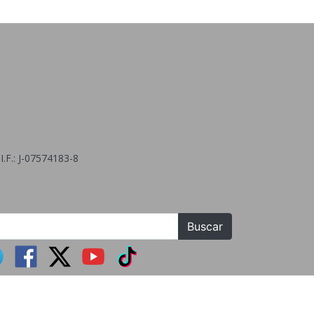
.F.: J-07574183-8
Buscar