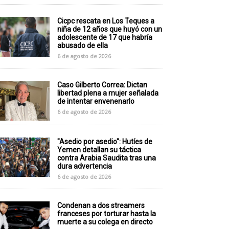
Cicpc rescata en Los Teques a
niña de 12 años que huyó con un
adolescente de 17 que habría
abusado de ella
6 de agosto de 2026
Caso Gilberto Correa: Dictan
libertad plena a mujer señalada
de intentar envenenarlo
6 de agosto de 2026
"Asedio por asedio": Hutíes de
Yemen detallan su táctica
contra Arabia Saudita tras una
dura advertencia
6 de agosto de 2026
Condenan a dos streamers
franceses por torturar hasta la
muerte a su colega en directo