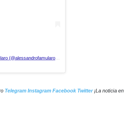
Una publicación compartida de Alessandro famularo (@alessandrofamularo11)
tro
Telegram
Instagram
Facebook
Twitter
¡La noticia en