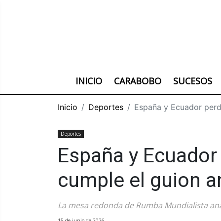
INICIO
CARABOBO
SUCESOS
Inicio
Deportes
España y Ecuador perdo
Deportes
España y Ecuador 
cumple el guion a
La mesa redonda de Rumba Mundialista anali
15 de junio de 2026