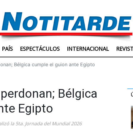
PAÍS
ESPECTÁCULOS
INTERNACIONAL
REVIS
nan; Bélgica cumple el guion ante Egipto
perdonan; Bélgica
nte Egipto
zó la 5ta. Jornada del Mundial 2026