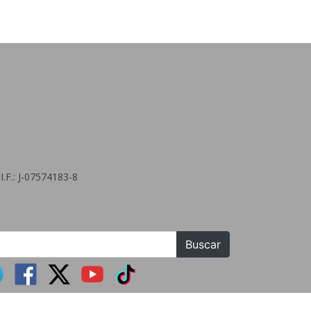
.F.: J-07574183-8
Buscar