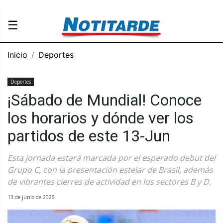
☰
Inicio
Deportes
Deportes
¡Sábado de Mundial! Conoce
los horarios y dónde ver los
partidos de este 13-Jun
Esta jornada estará marcada por el esperado debut del
Grupo C, con la presentación estelar de Brasil, además
de vibrantes cierres de actividad en los sectores B y D.
13 de junio de 2026