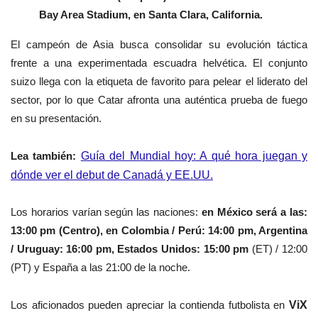
Bay Area Stadium, en Santa Clara, California.
El campeón de Asia busca consolidar su evolución táctica
frente a una experimentada escuadra helvética. El conjunto
suizo llega con la etiqueta de favorito para pelear el liderato del
sector, por lo que Catar afronta una auténtica prueba de fuego
en su presentación.
Lea también:
Guía del Mundial hoy: A qué hora juegan y
dónde ver el debut de Canadá y EE.UU.
Los horarios varían según las naciones:
en M
éxico será a las:
13:00 pm (Centro), en Col
ombia / Perú: 14:00 pm, A
rgentina
/ Uruguay: 16:00 pm,
Estados Unidos: 15:00 pm
(ET) / 12:00
(PT) y E
spaña a las 21:00 de la noche.
Los aficionados pueden apreciar la contienda futbolista en
ViX