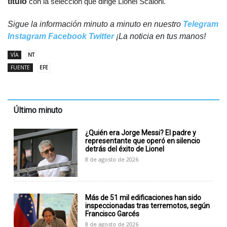
título
con la selección que dirige Lionel Scaloni.
Sigue la información minuto a minuto en nuestro
Telegram
Instagram
Facebook
Twitter
¡La noticia en tus manos!
VÍA
NT
FUENTE
EFE
Último minuto
¿Quién era Jorge Messi? El padre y
representante que operó en silencio
detrás del éxito de Lionel
8 de agosto de 2026
Más de 51 mil edificaciones han sido
inspeccionadas tras terremotos, según
Francisco Garcés
8 de agosto de 2026