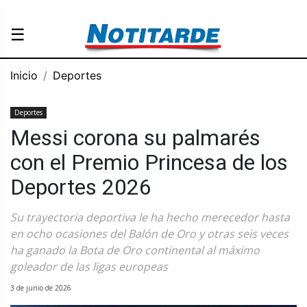
☰
Inicio
Deportes
Deportes
Messi corona su palmarés
con el Premio Princesa de los
Deportes 2026
Su trayectoria deportiva le ha hecho merecedor hasta
en ocho ocasiones del Balón de Oro y otras seis veces
ha ganado la Bota de Oro continental al máximo
goleador de las ligas europeas
3 de junio de 2026