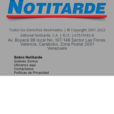
Todos los Derechos Reservados | © Copyright 2001-2022
Editorial Notitarde, C.A. | R.I.F.: J-07574183-8
Av. Boyacá 98 local No. 107-148 Sector Las Flores.
Valencia, Carabobo. Zona Postal 2001
Venezuela
Sobre Notitarde
Quienes Somos
Ubícanos aquí
Contáctanos
Políticas de Privacidad
Buscar