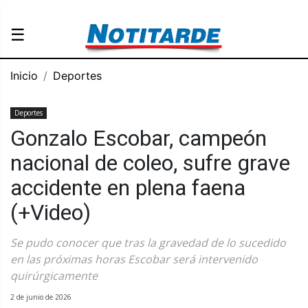
☰
Inicio
Deportes
Deportes
Gonzalo Escobar, campeón
nacional de coleo, sufre grave
accidente en plena faena
(+Video)
Se pudo conocer que tras la gravedad de lo sucedido
en las próximas horas Escobar será intervenido
quirúrgicamente
2 de junio de 2026