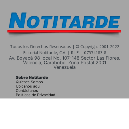
Todos los Derechos Reservados | © Copyright 2001-2022
Editorial Notitarde, C.A. | R.I.F.: J-07574183-8
Av. Boyacá 98 local No. 107-148 Sector Las Flores.
Valencia, Carabobo. Zona Postal 2001
Venezuela
Sobre Notitarde
Quienes Somos
Ubícanos aquí
Contáctanos
Políticas de Privacidad
Buscar