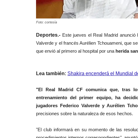
Foto: cortesía
Deportes.-
E
ste jueves e
l Real Madrid anunció 
Valverde y el francés Aurélien Tchouameni, que se
que envió al primero al hospital por una
herida san
Lea también:
Shakira encenderá el Mundial de 
"El Real Madrid CF comunica que, tras l
entrenamiento del primer equipo, ha decidid
jugadores Federico Valverde y Aurélien Tcho
precisiones sobre la naturaleza de esos hechos.
"El club informará en su momento de las resolu
procedimientos internos correspondientes", apunt