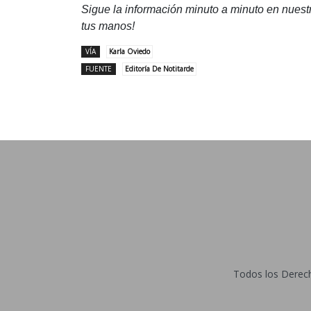
Sigue la información minuto a minuto en nues
tus manos!
VÍA
Karla Oviedo
FUENTE
Editoría De Notitarde
Todos los Derecho