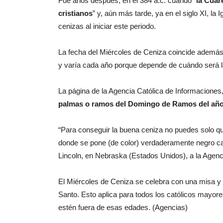
Fue años después, en el 384 a.c. cuando “
la Cuar
cristianos
” y, aún más tarde, ya en el siglo XI, l
cenizas al iniciar este periodo.
La fecha del Miércoles de Ceniza coincide además c
y varía cada año porque depende de cuándo será 
La página de la Agencia Católica de Informaciones,
palmas o ramos del Domingo de Ramos del año 
“Para conseguir la buena ceniza no puedes solo qu
donde se pone (de color) verdaderamente negro ca
Lincoln, en Nebraska (Estados Unidos), a la Agenc
El Miércoles de Ceniza se celebra con una misa y e
Santo. Esto aplica para todos los católicos mayor
estén fuera de esas edades. (Agencias)