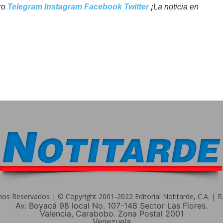
tro
Telegram
Instagram
Facebook
Twitter
¡La noticia en
s Reservados | © Copyright 2001-2022 Editorial Notitarde, C.A. | R.I
Av. Boyacá 98 local No. 107-148 Sector Las Flores.
Valencia, Carabobo. Zona Postal 2001
Venezuela