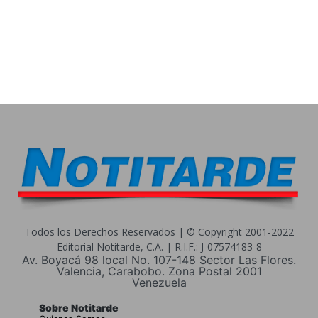
Todos los Derechos Reservados | © Copyright 2001-2022
Editorial Notitarde, C.A. | R.I.F.: J-07574183-8
Av. Boyacá 98 local No. 107-148 Sector Las Flores.
Valencia, Carabobo. Zona Postal 2001
Venezuela
Sobre Notitarde