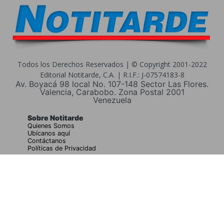
Todos los Derechos Reservados | © Copyright 2001-2022
Editorial Notitarde, C.A. | R.I.F.: J-07574183-8
Av. Boyacá 98 local No. 107-148 Sector Las Flores.
Valencia, Carabobo. Zona Postal 2001
Venezuela
Sobre Notitarde
Quienes Somos
Ubícanos aquí
Contáctanos
Políticas de Privacidad
Buscar