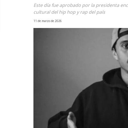
Este día fue aprobado por la presidenta en
cultural del hip hop y rap del país
11 de marzo de 2026