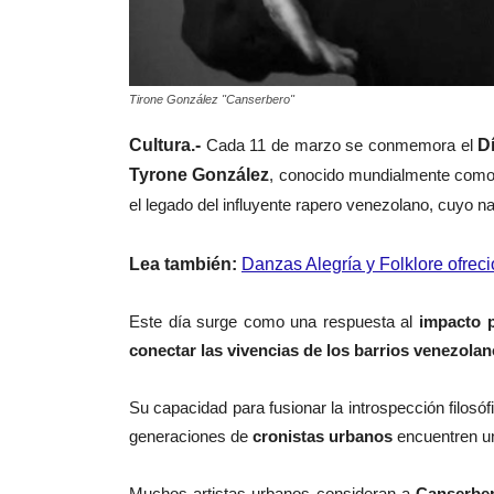
Tirone González "Canserbero"
Cultura.-
Cada 11 de marzo se conmemora el
Dí
Tyrone González
, conocido mundialmente com
el legado del influyente rapero venezolano, cuyo
Lea también:
Danzas Alegría y Folklore ofrec
Este día surge como una respuesta al
impacto p
conectar las vivencias de los barrios venezolan
Su capacidad para fusionar la introspección filosó
generaciones de
cronistas urbanos
encuentren un
Muchos artistas urbanos consideran a
Canserbe