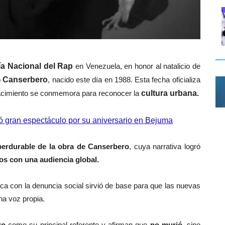
a Nacional del Rap
en Venezuela, en honor al natalicio de
o
Canserbero
, nacido este día en 1988. Esta fecha oficializa
 nacimiento se conmemora para reconocer la
cultura urbana.
ió gran espectáculo por su aniversario en Bejuma
erdurable de la obra de Canserbero
, cuya narrativa logró
os con una audiencia global.
fica con la denuncia social sirvió de base para que las nuevas
a voz propia.
ro
como su principal referente y afirman que
no murió
, sino