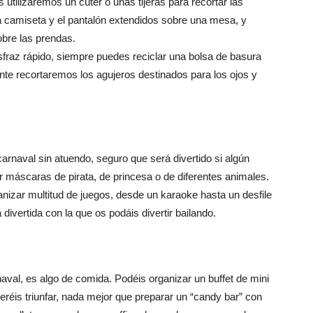
utilizaremos un cúter o unas tijeras para recortar las
la camiseta y el pantalón extendidos sobre una mesa, y
bre las prendas.
sfraz rápido, siempre puedes reciclar una bolsa de basura
nte recortaremos los agujeros destinados para los ojos y
carnaval sin atuendo, seguro que será divertido si algún
r máscaras de pirata, de princesa o de diferentes animales.
nizar multitud de juegos, desde un karaoke hasta un desfile
divertida con la que os podáis divertir bailando.
naval, es algo de comida. Podéis organizar un buffet de mini
réis triunfar, nada mejor que preparar un “candy bar” con