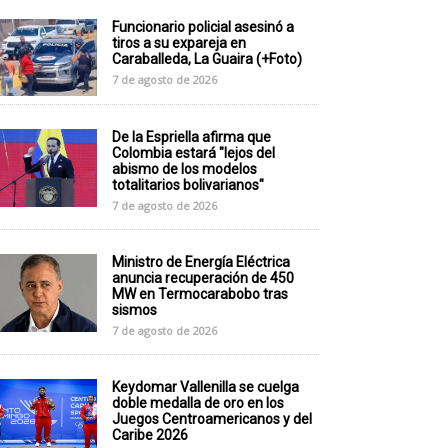
Funcionario policial asesinó a
tiros a su expareja en
Caraballeda, La Guaira (+Foto)
7 de agosto de 2026
De la Espriella afirma que
Colombia estará "lejos del
abismo de los modelos
totalitarios bolivarianos"
7 de agosto de 2026
Ministro de Energía Eléctrica
anuncia recuperación de 450
MW en Termocarabobo tras
sismos
7 de agosto de 2026
Keydomar Vallenilla se cuelga
doble medalla de oro en los
Juegos Centroamericanos y del
Caribe 2026