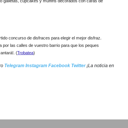
mo galletas, cupcakes y muffins decorados con caras de
rtido concurso de disfraces para elegir el mejor disfraz.
a por las calles de vuestro barrio para que los peques
antará!. (
Trobatea
)
tro
Telegram
Instagram
Facebook
Twitter
¡La noticia en