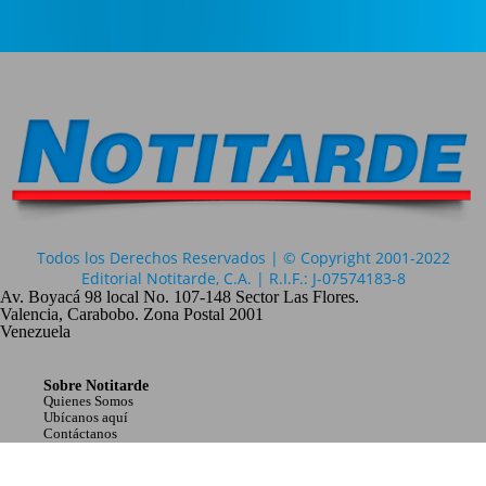
Todos los Derechos Reservados | © Copyright 2001-2022
Editorial Notitarde, C.A. | R.I.F.: J-07574183-8
Av. Boyacá 98 local No. 107-148 Sector Las Flores.
Valencia, Carabobo. Zona Postal 2001
Venezuela
Sobre Notitarde
Quienes Somos
Ubícanos aquí
Contáctanos
Políticas de Privacidad