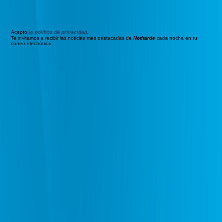
Loading...
REGISTRARME
Acepto
la política de privacidad.
Te invitamos a recibir las noticias más destacadas de
Notitarde
cada noche en tu
correo electrónico.
Notitarde
Justo ahora