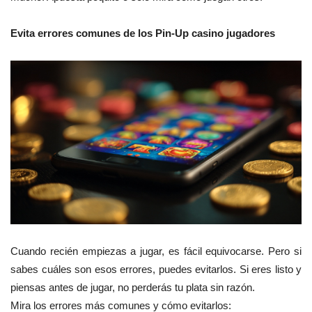
Evita errores comunes de los Pin-Up casino jugadores
Cuando recién empiezas a jugar, es fácil equivocarse. Pero si
sabes cuáles son esos errores, puedes evitarlos. Si eres listo y
piensas antes de jugar, no perderás tu plata sin razón.
Mira los errores más comunes y cómo evitarlos: