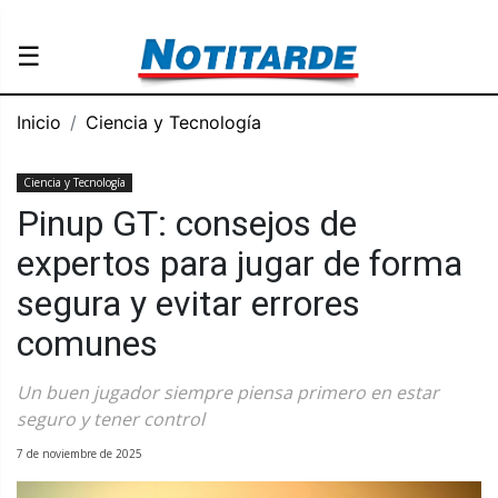
☰
Inicio
Ciencia y Tecnología
Ciencia y Tecnología
Pinup GT: consejos de
expertos para jugar de forma
segura y evitar errores
comunes
Un buen jugador siempre piensa primero en estar
seguro y tener control
7 de noviembre de 2025