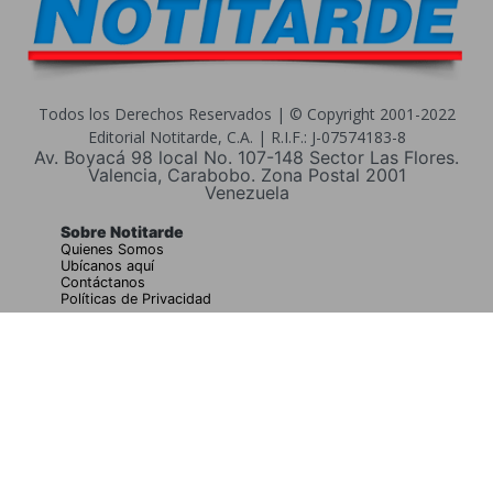
Todos los Derechos Reservados | © Copyright 2001-2022
Editorial Notitarde, C.A. | R.I.F.: J-07574183-8
Av. Boyacá 98 local No. 107-148 Sector Las Flores.
Valencia, Carabobo. Zona Postal 2001
Venezuela
Sobre Notitarde
Quienes Somos
Ubícanos aquí
Contáctanos
Políticas de Privacidad
Buscar