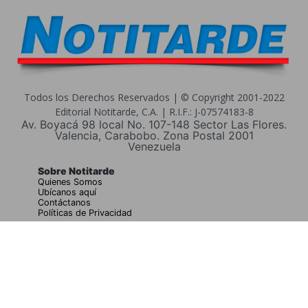
Todos los Derechos Reservados | © Copyright 2001-2022
Editorial Notitarde, C.A. | R.I.F.: J-07574183-8
Av. Boyacá 98 local No. 107-148 Sector Las Flores.
Valencia, Carabobo. Zona Postal 2001
Venezuela
Sobre Notitarde
Quienes Somos
Ubícanos aquí
Contáctanos
Políticas de Privacidad
Buscar