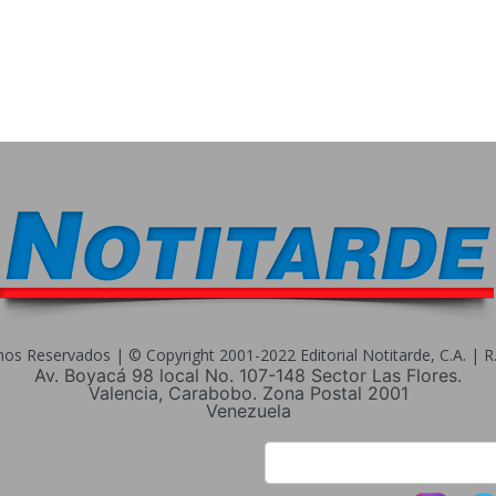
s Reservados | © Copyright 2001-2022 Editorial Notitarde, C.A. | R.I
Av. Boyacá 98 local No. 107-148 Sector Las Flores.
Valencia, Carabobo. Zona Postal 2001
Venezuela