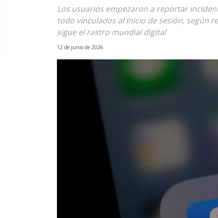
Los usuarios empezaron a reportar incident
todo vinculados al inicio de sesión, según 
sigue el rastro mundial digital
12 de junio de 2026