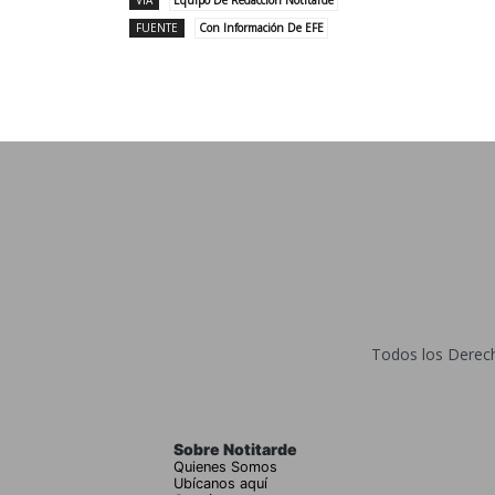
FUENTE
Con Información De EFE
Todos los Derecho
Sobre Notitarde
Quienes Somos
Ubícanos aquí