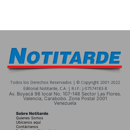
Todos los Derechos Reservados | © Copyright 2001-2022
Editorial Notitarde, C.A. | R.I.F.: J-07574183-8
Av. Boyacá 98 local No. 107-148 Sector Las Flores.
Valencia, Carabobo. Zona Postal 2001
Venezuela
Sobre Notitarde
Quienes Somos
Ubícanos aquí
Contáctanos