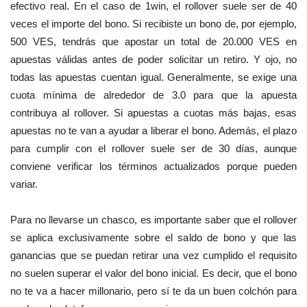
efectivo real. En el caso de 1win, el rollover suele ser de 40
veces el importe del bono. Si recibiste un bono de, por ejemplo,
500 VES, tendrás que apostar un total de 20.000 VES en
apuestas válidas antes de poder solicitar un retiro. Y ojo, no
todas las apuestas cuentan igual. Generalmente, se exige una
cuota mínima de alrededor de 3.0 para que la apuesta
contribuya al rollover. Si apuestas a cuotas más bajas, esas
apuestas no te van a ayudar a liberar el bono. Además, el plazo
para cumplir con el rollover suele ser de 30 días, aunque
conviene verificar los términos actualizados porque pueden
variar.
Para no llevarse un chasco, es importante saber que el rollover
se aplica exclusivamente sobre el saldo de bono y que las
ganancias que se puedan retirar una vez cumplido el requisito
no suelen superar el valor del bono inicial. Es decir, que el bono
no te va a hacer millonario, pero sí te da un buen colchón para