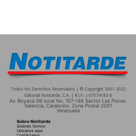
Todos los Derechos Reservados | © Copyright 2001-2022
Editorial Notitarde, C.A. | R.I.F.: J-07574183-8
Av. Boyacá 98 local No. 107-148 Sector Las Flores.
Valencia, Carabobo. Zona Postal 2001
Venezuela
Sobre Notitarde
Quienes Somos
Ubícanos aquí
Contáctanos