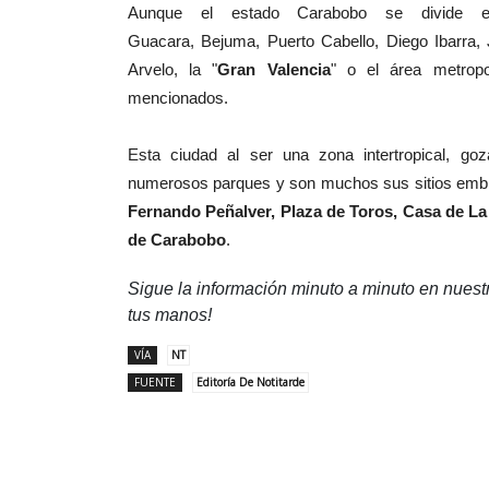
Aunque el estado Carabobo se divide en
Guacara,
Bejuma,
Puerto Cabello,
Diego Ibarra,
Arvelo, la "
Gran Valencia
" o el área metropo
mencionados.
Esta ciudad al ser una zona intertropical, go
numerosos parques y son muchos sus sitios emble
Fernando Peñalver, Plaza de Toros, Casa de La E
de Carabobo
.
Sigue la información minuto a minuto en nues
tus manos!
VÍA
NT
FUENTE
Editoría De Notitarde