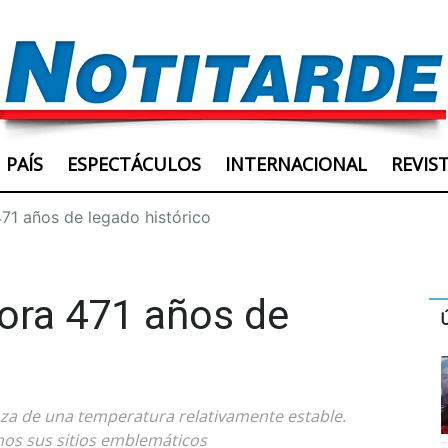
PAÍS
ESPECTÁCULOS
INTERNACIONAL
REVIS
1 años de legado histórico
ra 471 años de
goza de una temperatura relativamente estable.
os sus sitios emblemáticos