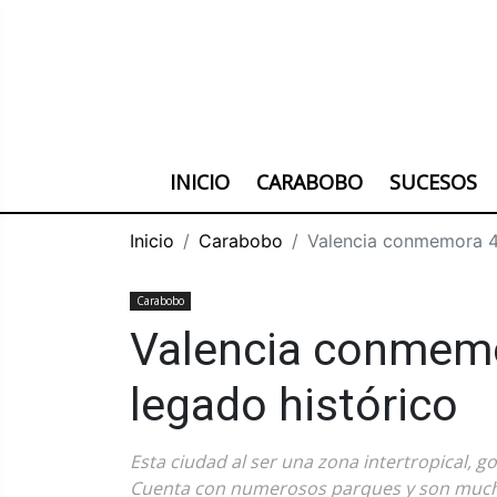
INICIO
CARABOBO
SUCESOS
Inicio
Carabobo
Valencia conmemora 47
Carabobo
Valencia conmemo
legado histórico
Esta ciudad al ser una zona intertropical, 
Cuenta con numerosos parques y son much