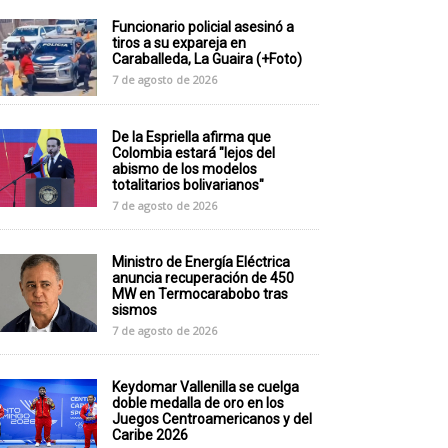
Funcionario policial asesinó a
tiros a su expareja en
Caraballeda, La Guaira (+Foto)
7 de agosto de 2026
De la Espriella afirma que
Colombia estará "lejos del
abismo de los modelos
totalitarios bolivarianos"
7 de agosto de 2026
Ministro de Energía Eléctrica
anuncia recuperación de 450
MW en Termocarabobo tras
sismos
7 de agosto de 2026
Keydomar Vallenilla se cuelga
doble medalla de oro en los
Juegos Centroamericanos y del
Caribe 2026