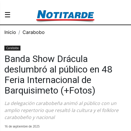
☰
Inicio
Carabobo
Carabobo
Banda Show Drácula
deslumbró al público en 48
Feria Internacional de
Barquisimeto (+Fotos)
La delegación carabobeña animó al público con un
amplio repertorio que resaltó la cultura y el folklore
carabobeño y nacional
16 de septiembre de 2025