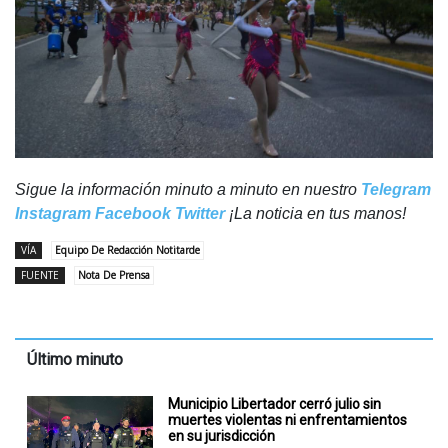
Sigue la información minuto a minuto en nuestro
Telegram
Instagram
Facebook
Twitter
¡La noticia en tus manos!
VÍA
Equipo De Redacción Notitarde
FUENTE
Nota De Prensa
Último minuto
Municipio Libertador cerró julio sin
muertes violentas ni enfrentamientos
en su jurisdicción