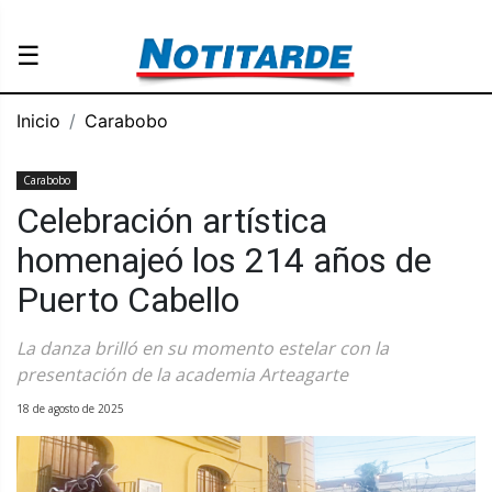
☰
Inicio
Carabobo
Carabobo
Celebración artística
homenajeó los 214 años de
Puerto Cabello
La danza brilló en su momento estelar con la
presentación de la academia Arteagarte
18 de agosto de 2025