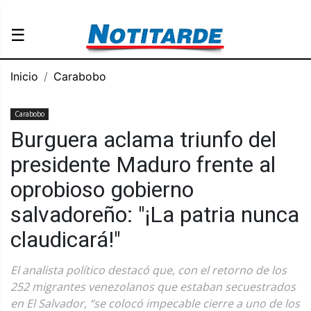
☰
Inicio
Carabobo
Carabobo
Burguera aclama triunfo del
presidente Maduro frente al
oprobioso gobierno
salvadoreño: "¡La patria nunca
claudicará!"
El analista político destacó que, con el retorno de los
252 migrantes venezolanos que estaban secuestrados
en El Salvador, “se colocó impecable cierre a uno de los