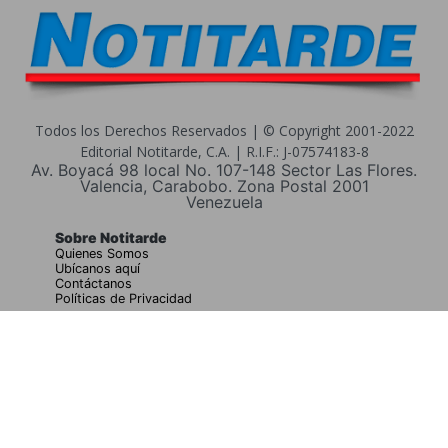
Todos los Derechos Reservados | © Copyright 2001-2022
Editorial Notitarde, C.A. | R.I.F.: J-07574183-8
Av. Boyacá 98 local No. 107-148 Sector Las Flores.
Valencia, Carabobo. Zona Postal 2001
Venezuela
Sobre Notitarde
Quienes Somos
Ubícanos aquí
Contáctanos
Políticas de Privacidad
Buscar