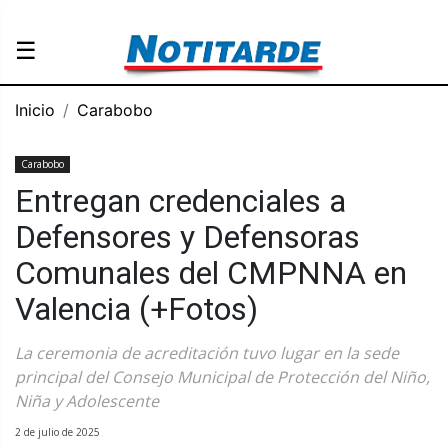
☰
Inicio
Carabobo
Carabobo
Entregan credenciales a
Defensores y Defensoras
Comunales del CMPNNA en
Valencia (+Fotos)
La ceremonia de acreditación tuvo lugar en la sede
principal del Consejo Municipal de Protección del Niño,
Niña y Adolescente
2 de julio de 2025