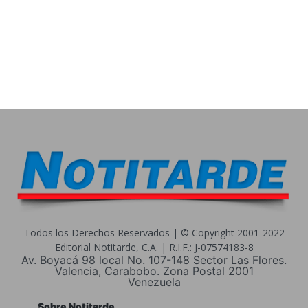
Todos los Derechos Reservados | © Copyright 2001-2022
Editorial Notitarde, C.A. | R.I.F.: J-07574183-8
Av. Boyacá 98 local No. 107-148 Sector Las Flores.
Valencia, Carabobo. Zona Postal 2001
Venezuela
Sobre Notitarde