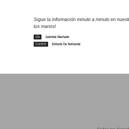
Sigue la información minuto a minuto en nues
tus manos!
VÍA
Gabriela Machado
FUENTE
Editoría De Notitarde