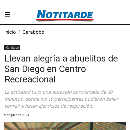
☰
Inicio
Carabobo
Carabobo
Llevan alegría a abuelitos de
San Diego en Centro
Recreacional
La actividad tuvo una duración aproximada de 60
minutos, donde los 19 participantes pudieron bailar,
sonreír y hacer ejercicios de respiración.
9 de julio de 2024