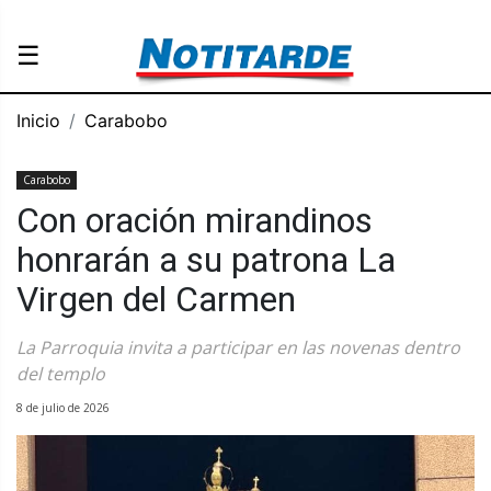
☰
Inicio
Carabobo
Carabobo
Con oración mirandinos
honrarán a su patrona La
Virgen del Carmen
La Parroquia invita a participar en las novenas dentro
del templo
8 de julio de 2026