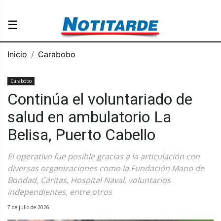
☰
Inicio
Carabobo
Carabobo
Continúa el voluntariado de
salud en ambulatorio La
Belisa, Puerto Cabello
El operativo fue posible gracias a la articulación con
diversas organizaciones como la Fundación Mano de
Bondad, Cáritas, Hospital Naval, voluntarios
independientes, entre otros
7 de julio de 2026