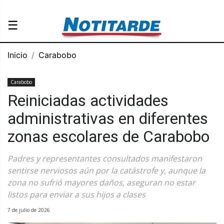
☰
Inicio
Carabobo
Carabobo
Reiniciadas actividades
administrativas en diferentes
zonas escolares de Carabobo
Padres y representantes consultados manifestaron
sentirse nerviosos aún por la catástrofe y, aunque la
zona no sufrió mayores daños, aseguran no estar
listos para enviar a sus hijos a clases
7 de julio de 2026