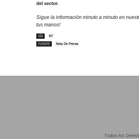
del sector.
Sigue la información minuto a minuto en nues
tus manos!
VÍA
NT
FUENTE
Nota De Prensa
Todos los Derecho