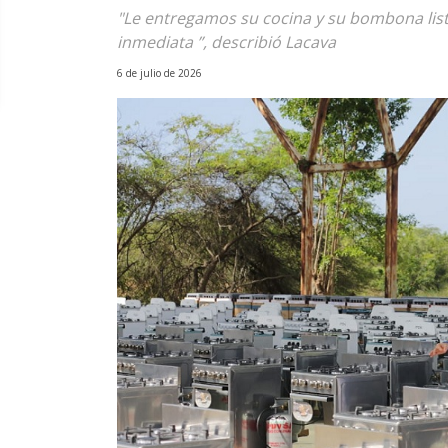
"Le entregamos su cocina y su bombona lis
inmediata ”, describió Lacava
6 de julio de 2026