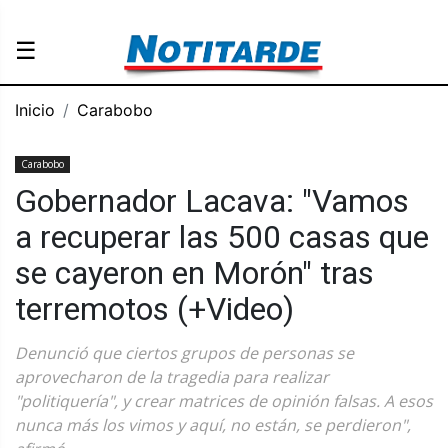
☰
Inicio
Carabobo
Carabobo
Gobernador Lacava: "Vamos
a recuperar las 500 casas que
se cayeron en Morón" tras
terremotos (+Video)
Denunció que ciertos grupos de personas se
aprovecharon de la tragedia para realizar
"politiquería", y crear matrices de opinión falsas. A esos
nunca más los vimos y aquí, no están, se perdieron",