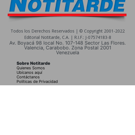
Todos los Derechos Reservados | © Copyright 2001-2022
Editorial Notitarde, C.A. | R.I.F.: J-07574183-8
Av. Boyacá 98 local No. 107-148 Sector Las Flores.
Valencia, Carabobo. Zona Postal 2001
Venezuela
Sobre Notitarde
Quienes Somos
Ubícanos aquí
Contáctanos
Políticas de Privacidad
Buscar