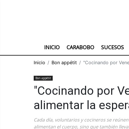
INICIO
CARABOBO
SUCESOS
Inicio
Bon appétit
"Cocinando por Venez
Bon appétit
"Cocinando por Ve
alimentar la espe
Cada día, voluntarios y cocineros se reúnen
alimentan el cuerpo, sino que también llev