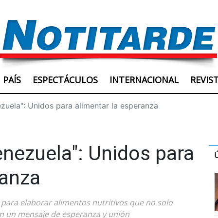
PAÍS
ESPECTÁCULOS
INTERNACIONAL
REVIS
uela": Unidos para alimentar la esperanza
nezuela": Unidos para
ranza
 para elaborar alimentos nutritivos que no solo
an un mensaje de esperanza y unión