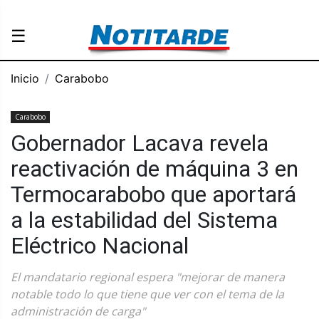
☰
Inicio
Carabobo
Carabobo
Gobernador Lacava revela
reactivación de máquina 3 en
Termocarabobo que aportará
a la estabilidad del Sistema
Eléctrico Nacional
El mandatario regional espera "mejorar de manera
notable todo lo que tiene que ver con el tema de la
administración de carga"