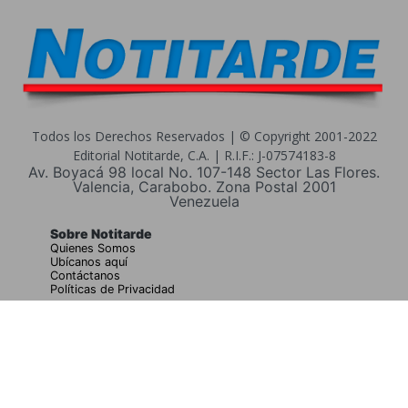
Todos los Derechos Reservados | © Copyright 2001-2022
Editorial Notitarde, C.A. | R.I.F.: J-07574183-8
Av. Boyacá 98 local No. 107-148 Sector Las Flores.
Valencia, Carabobo. Zona Postal 2001
Venezuela
Sobre Notitarde
Quienes Somos
Ubícanos aquí
Contáctanos
Políticas de Privacidad
Buscar