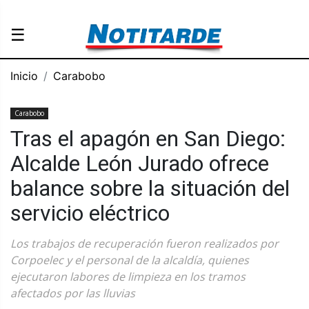
☰
Inicio
Carabobo
Carabobo
Tras el apagón en San Diego:
Alcalde León Jurado ofrece
balance sobre la situación del
servicio eléctrico
Los trabajos de recuperación fueron realizados por
Corpoelec y el personal de la alcaldía, quienes
ejecutaron labores de limpieza en los tramos
afectados por las lluvias