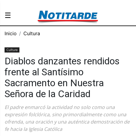
☰
Inicio
Cultura
Cultura
Diablos danzantes rendidos
frente al Santísimo
Sacramento en Nuestra
Señora de la Caridad
El padre enmarcó la actividad no solo como una
expresión folclórica, sino primordialmente como una
ofrenda, una oración y una auténtica demostración de
fe hacia la Iglesia Católica