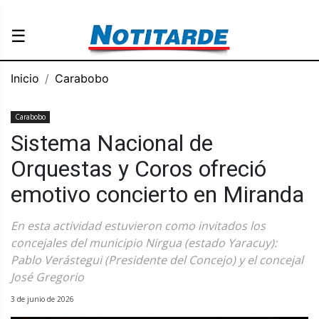
☰
Inicio
Carabobo
Carabobo
Sistema Nacional de
Orquestas y Coros ofreció
emotivo concierto en Miranda
En esta actividad estuvieron como invitados los
concejales del municipio Nirgua (estado Yaracuy):
Pablo Verástegui (Presidente del Concejo) y el concejal
José Gregorio
3 de junio de 2026