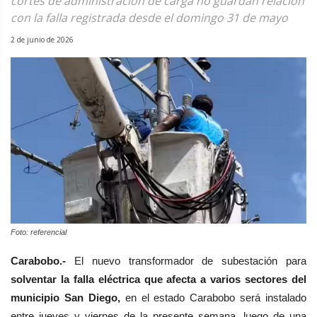
cortes de administración de carga no guardan relación
con la falla registrada desde el domingo 31 de mayo
2 de junio de 2026
Foto: referencial
Carabobo.-
El n
uevo
transformador de subestación
para
solventar la falla eléctrica que afecta a varios sectores del
municipio San Diego,
en el estado Carabobo será instalado
entre jueves y viernes de la
presente
semana,
luego de una