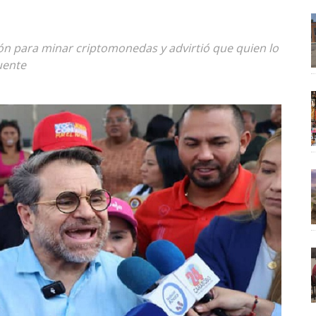
ón para minar criptomonedas y advirtió que quien lo
uente