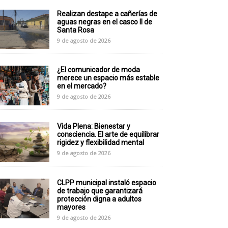
Realizan destape a cañerías de
aguas negras en el casco II de
Santa Rosa
9 de agosto de 2026
¿El comunicador de moda
merece un espacio más estable
en el mercado?
9 de agosto de 2026
Vida Plena: Bienestar y
consciencia. El arte de equilibrar
rigidez y flexibilidad mental
9 de agosto de 2026
CLPP municipal instaló espacio
de trabajo que garantizará
protección digna a adultos
mayores
9 de agosto de 2026