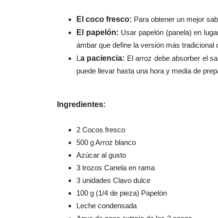
El coco fresco:
Para obtener un mejor sabo
El papelón:
Usar papelón (panela) en lugar
ámbar que define la versión más tradicional d
L
a paciencia:
El arroz debe absorber el s
puede llevar hasta una hora y media de prep
Ingredientes:
2 Cocos fresco
500 g Arroz blanco
Azúcar al gusto
3 trozos Canela en rama
3 unidades Clavo dulce
100 g (1/4 de pieza) Papelón
Leche condensada