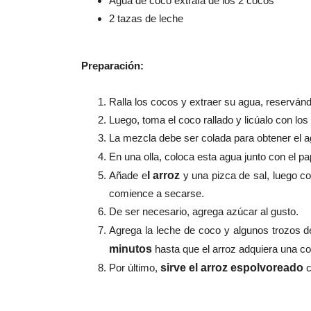
Agua de coco extraía de los 2 cocos
2 tazas de leche
Preparación:
Ralla los cocos y extraer su agua,
reservánd
Luego, toma el coco rallado y licúalo con los 
La mezcla debe ser colada para obtener el a
En una olla, coloca esta agua junto con el p
Añade e
l arroz
y una pizca de sal, luego co
comience a secarse.
De ser necesario, agrega azúcar al gusto.
Agrega la leche de coco y algunos trozos 
minutos
hasta que el arroz adquiera una co
Por último,
sirve el arroz espolvoreado
c