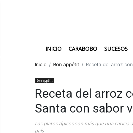
INICIO
CARABOBO
SUCESOS
Inicio
Bon appétit
Receta del arroz co
Bon appétit
Receta del arroz
Santa con sabor 
Los platos típicos son más que una caricia 
país