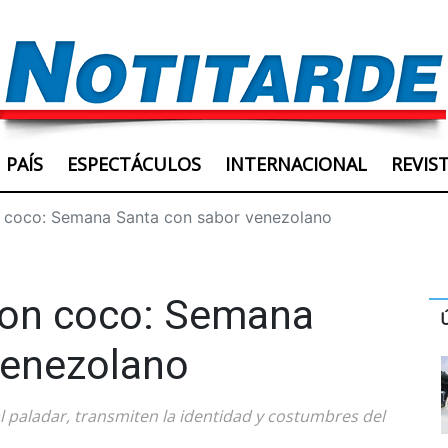
PAÍS
ESPECTÁCULOS
INTERNACIONAL
REVIS
n coco: Semana Santa con sabor venezolano
 con coco: Semana
venezolano
al paladar, transmiten la identidad y costumbres del