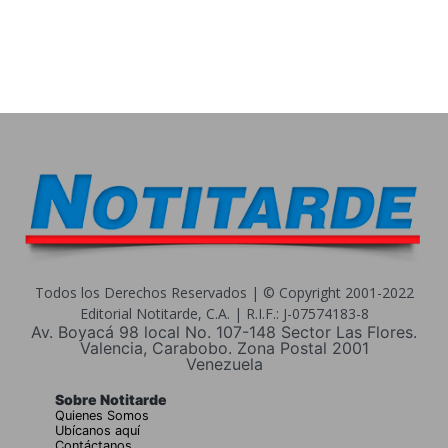
Todos los Derechos Reservados | © Copyright 2001-2022
Editorial Notitarde, C.A. | R.I.F.: J-07574183-8
Av. Boyacá 98 local No. 107-148 Sector Las Flores.
Valencia, Carabobo. Zona Postal 2001
Venezuela
Sobre Notitarde
Quienes Somos
Ubícanos aquí
Contáctanos