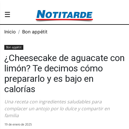
☰
Inicio
Bon appétit
Bon appétit
¿Cheesecake de aguacate con
limón? Te decimos cómo
prepararlo y es bajo en
calorías
Una receta con ingredientes saludables para
complacer un antojo por lo dulce y compartir en
familia
19 de enero de 2025