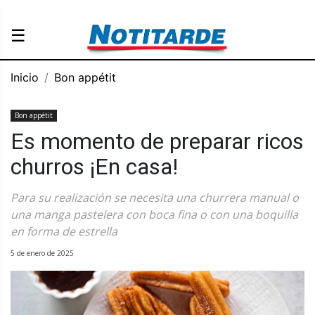
☰
Inicio
Bon appétit
Bon appétit
Es momento de preparar ricos
churros ¡En casa!
Para su realización se necesita una churrera manual o
una manga pastelera con boca fina o con una boquilla
en forma de estrella
5 de enero de 2025