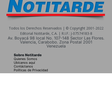
Todos los Derechos Reservados | © Copyright 2001-2022
Editorial Notitarde, C.A. | R.I.F.: J-07574183-8
Av. Boyacá 98 local No. 107-148 Sector Las Flores.
Valencia, Carabobo. Zona Postal 2001
Venezuela
Sobre Notitarde
Quienes Somos
Ubícanos aquí
Contáctanos
Políticas de Privacidad
Buscar